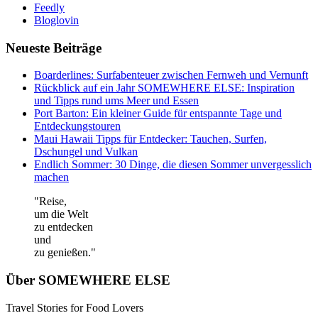
Feedly
Bloglovin
Neueste Beiträge
Boarderlines: Surfabenteuer zwischen Fernweh und Vernunft
Rückblick auf ein Jahr SOMEWHERE ELSE: Inspiration
und Tipps rund ums Meer und Essen
Port Barton: Ein kleiner Guide für entspannte Tage und
Entdeckungstouren
Maui Hawaii Tipps für Entdecker: Tauchen, Surfen,
Dschungel und Vulkan
Endlich Sommer: 30 Dinge, die diesen Sommer unvergesslich
machen
"Reise,
um die Welt
zu entdecken
und
zu genießen."
Über SOMEWHERE ELSE
Travel Stories for Food Lovers