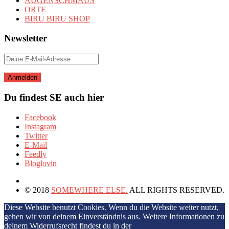
AUGENSCHMAUS
ORTE
BIRU BIRU SHOP
Newsletter
Du findest SE auch hier
Facebook
Instagram
Twitter
E-Mail
Feedly
Bloglovin
© 2018
SOMEWHERE ELSE.
ALL RIGHTS RESERVED.
Diese Website benutzt Cookies. Wenn du die Website weiter nutzt,
gehen wir von deinem Einverständnis aus. Weitere Informationen zu
deinem Widerrufsrecht findest du in der