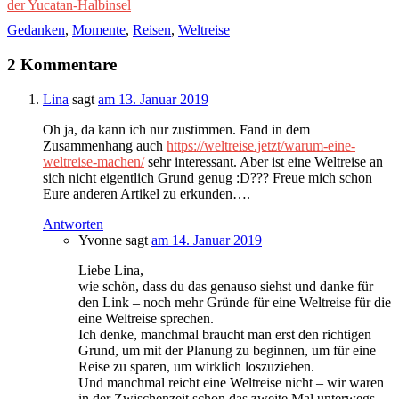
der Yucatan-Halbinsel
Gedanken
,
Momente
,
Reisen
,
Weltreise
2 Kommentare
Lina
sagt
am 13. Januar 2019
Oh ja, da kann ich nur zustimmen. Fand in dem
Zusammenhang auch
https://weltreise.jetzt/warum-eine-
weltreise-machen/
sehr interessant. Aber ist eine Weltreise an
sich nicht eigentlich Grund genug :D??? Freue mich schon
Eure anderen Artikel zu erkunden….
Antworten
Yvonne
sagt
am 14. Januar 2019
Liebe Lina,
wie schön, dass du das genauso siehst und danke für
den Link – noch mehr Gründe für eine Weltreise für die
eine Weltreise sprechen.
Ich denke, manchmal braucht man erst den richtigen
Grund, um mit der Planung zu beginnen, um für eine
Reise zu sparen, um wirklich loszuziehen.
Und manchmal reicht eine Weltreise nicht – wir waren
in der Zwischenzeit schon das zweite Mal unterwegs.