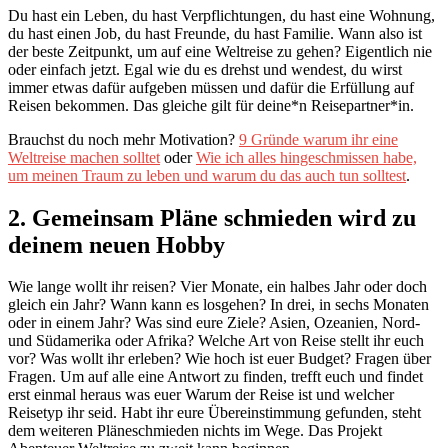
Du hast ein Leben, du hast Verpflichtungen, du hast eine Wohnung,
du hast einen Job, du hast Freunde, du hast Familie. Wann also ist
der beste Zeitpunkt, um auf eine Weltreise zu gehen? Eigentlich nie
oder einfach jetzt. Egal wie du es drehst und wendest, du wirst
immer etwas dafür aufgeben müssen und dafür die Erfüllung auf
Reisen bekommen. Das gleiche gilt für deine*n Reisepartner*in.
Brauchst du noch mehr Motivation?
9 Gründe warum ihr eine
Weltreise machen solltet
oder
Wie ich alles hingeschmissen habe,
um meinen Traum zu leben und warum du das auch tun solltest
.
2. Gemeinsam Pläne schmieden wird zu
deinem neuen Hobby
Wie lange wollt ihr reisen? Vier Monate, ein halbes Jahr oder doch
gleich ein Jahr? Wann kann es losgehen? In drei, in sechs Monaten
oder in einem Jahr? Was sind eure Ziele? Asien, Ozeanien, Nord-
und Südamerika oder Afrika? Welche Art von Reise stellt ihr euch
vor? Was wollt ihr erleben? Wie hoch ist euer Budget? Fragen über
Fragen. Um auf alle eine Antwort zu finden, trefft euch und findet
erst einmal heraus was euer Warum der Reise ist und welcher
Reisetyp ihr seid. Habt ihr eure Übereinstimmung gefunden, steht
dem weiteren Pläneschmieden nichts im Wege. Das Projekt