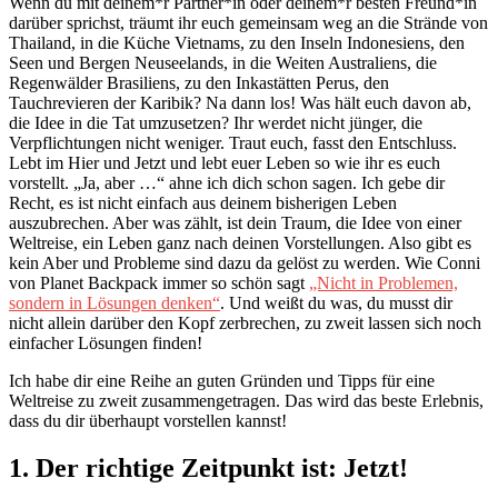
Wenn du mit deinem*r Partner*in oder deinem*r besten Freund*in
darüber sprichst, träumt ihr euch gemeinsam weg an die Strände von
Thailand, in die Küche Vietnams, zu den Inseln Indonesiens, den
Seen und Bergen Neuseelands, in die Weiten Australiens, die
Regenwälder Brasiliens, zu den Inkastätten Perus, den
Tauchrevieren der Karibik? Na dann los! Was hält euch davon ab,
die Idee in die Tat umzusetzen? Ihr werdet nicht jünger, die
Verpflichtungen nicht weniger. Traut euch, fasst den Entschluss.
Lebt im Hier und Jetzt und lebt euer Leben so wie ihr es euch
vorstellt. „Ja, aber …“ ahne ich dich schon sagen. Ich gebe dir
Recht, es ist nicht einfach aus deinem bisherigen Leben
auszubrechen. Aber was zählt, ist dein Traum, die Idee von einer
Weltreise, ein Leben ganz nach deinen Vorstellungen. Also gibt es
kein Aber und Probleme sind dazu da gelöst zu werden. Wie Conni
von Planet Backpack immer so schön sagt
„Nicht in Problemen,
sondern in Lösungen denken“
. Und weißt du was, du musst dir
nicht allein darüber den Kopf zerbrechen, zu zweit lassen sich noch
einfacher Lösungen finden!
Ich habe dir eine Reihe an guten Gründen und Tipps für eine
Weltreise zu zweit zusammengetragen. Das wird das beste Erlebnis,
dass du dir überhaupt vorstellen kannst!
1. Der richtige Zeitpunkt ist: Jetzt!