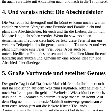
ihr auch eure Liste mit Aktivitäten nach und nach in die Tat umsetzt.
4. Und vergiss nicht: Die Abschiedsfeier
Die Vorfreude ist riesengroß und ihr könnt es kaum noch erwarten
endlich zu starten. Vergesst eure Freunde und Familie nicht und
plant eine Abschiedsfeier, für euch und für die Lieben, die ihr nun
Monate lang nicht sehen werdet. Wenn ihr sowieso einen
gemeinsamen Freundeskreis habt, perfekt, diese Feier ist nur ein
weiteres Teilprojekt, das ihr gemeinsam in die Tat umsetzt und wer
plant nicht gerne eine Feier? Viel Spaß! Aber auch bei
unterschiedlichen Freundeskreisen und den Familien könnt ihr euch
tatkräftig unterstützen und gemeinsam eine schöne Idee für jede
Abschiedsfeier überlegen.
5. Große Vorfreude und geteilter Genuss
Der große Tag ist da! Das letzte Mal schlafen habt ihr hinter euch
und ihr seid schon auf dem Weg zum Flughafen. Jetzt heißt es nur
noch Vorfreude pur! Ihr geht auf Weltreise! Wie schön ist es doch,
dass ihr eure Gedanken mit eurem Reisepartner teilen könnt. Auf
dem Flug nehmt ihr eure erste Mahlzeit unterwegs gemeinsam ein,
freut euch schon jetzt auf die leckere Küche Thailands.
Angekommen stürzt ihr euch auf die erste Garküche und lasst euch